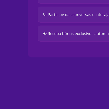
💬 Participe das conversas e interaj
🎁 Receba bônus exclusivos autom