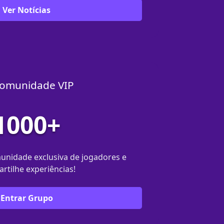
Ver Notícias
Comunidade VIP
1000+
unidade exclusiva de jogadores e
rtilhe experiências!
Entrar Grupo