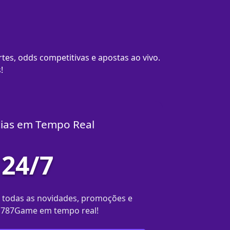
s, odds competitivas e apostas ao vivo.
!
cias em Tempo Real
24/7
e todas as novidades, promoções e
 787Game em tempo real!