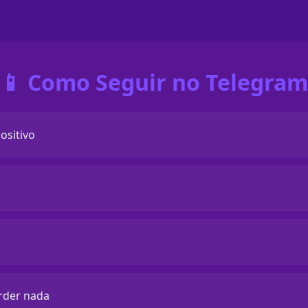
📱 Como Seguir no Telegram
ositivo
erder nada