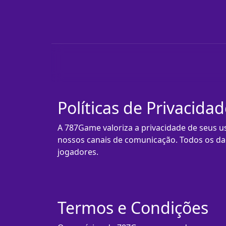
Políticas de Privacida
A 787Game valoriza a privacidade de seus 
nossos canais de comunicação. Todos os dad
jogadores.
Termos e Condições