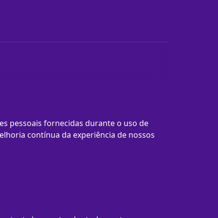
es pessoais fornecidas durante o uso de
elhoria contínua da experiência de nossos