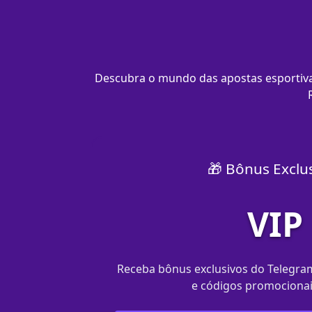
Descubra o mundo das apostas esportiva
🎁 Bônus Exclu
VIP
Receba bônus exclusivos do Telegra
e códigos promocionai