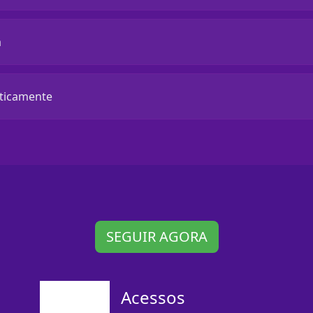
a
aticamente
SEGUIR AGORA
Acessos