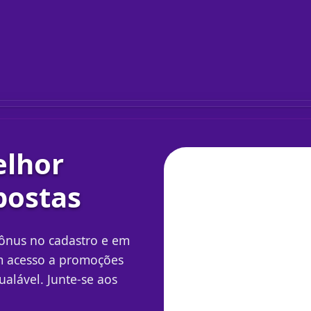
elhor
postas
ônus no cadastro e em
m acesso a promoções
ualável. Junte-se aos