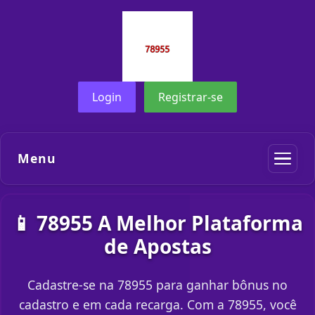
Login
Registrar-se
Menu
📱 78955 A Melhor Plataforma
de Apostas
Cadastre-se na 78955 para ganhar bônus no
cadastro e em cada recarga. Com a 78955, você