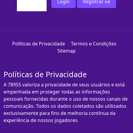
Login
Registrar-se
Políticas de Privacidade
Termos e Condições
Sitemap
Políticas de Privacidade
A 78955 valoriza a privacidade de seus usuários e está
empenhada em proteger todas as informações
pessoais fornecidas durante o uso de nossos canais de
comunicação. Todos os dados coletados são utilizados
exclusivamente para fins de melhoria contínua da
experiência de nossos jogadores.