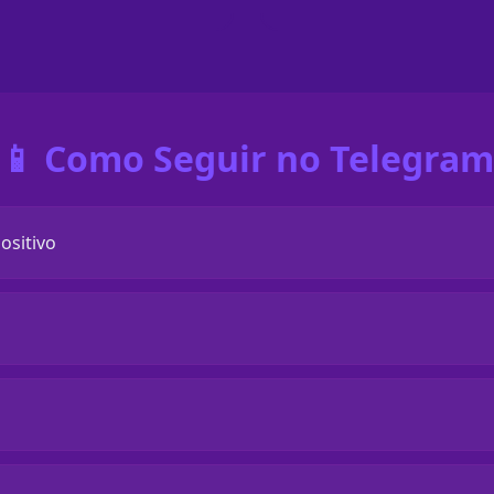
📱 Como Seguir no Telegram
ositivo