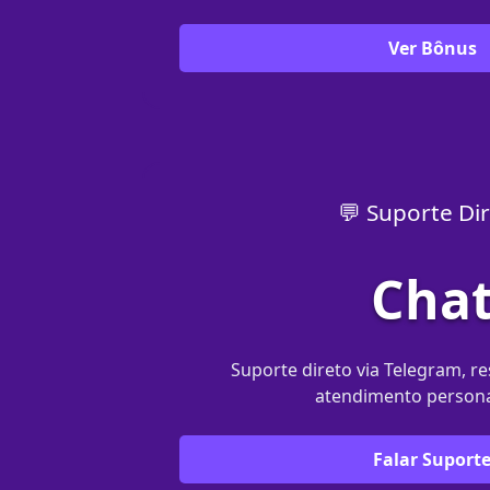
Ver Bônus
💬 Suporte Di
Cha
Suporte direto via Telegram, r
atendimento persona
Falar Suport