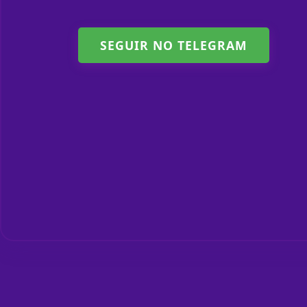
SEGUIR NO TELEGRAM