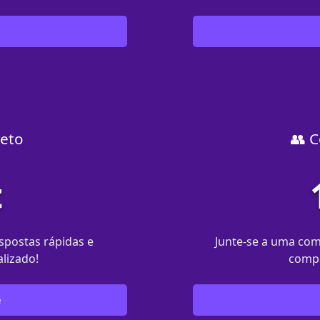
reto
👥 
t
espostas rápidas e
Junte-se a uma com
lizado!
compa
e