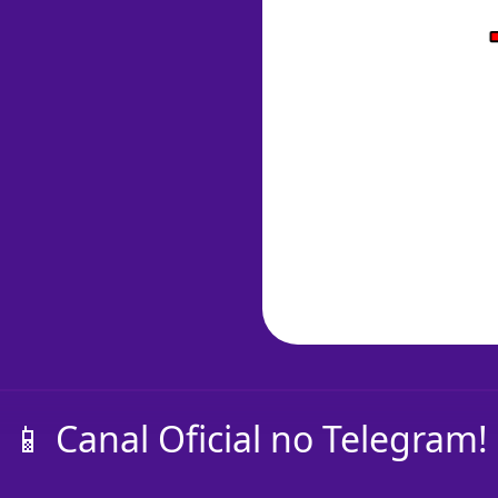
📱 Canal Oficial no Telegram!