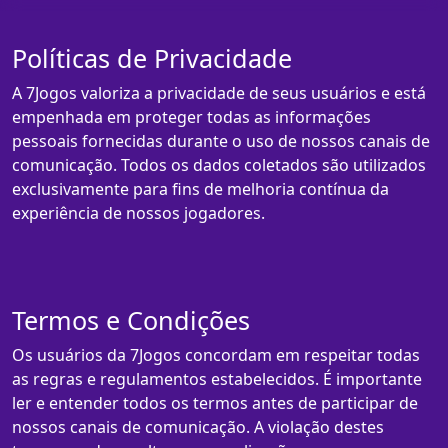
Políticas de Privacidade
A 7Jogos valoriza a privacidade de seus usuários e está
empenhada em proteger todas as informações
pessoais fornecidas durante o uso de nossos canais de
comunicação. Todos os dados coletados são utilizados
exclusivamente para fins de melhoria contínua da
experiência de nossos jogadores.
Termos e Condições
Os usuários da 7Jogos concordam em respeitar todas
as regras e regulamentos estabelecidos. É importante
ler e entender todos os termos antes de participar de
nossos canais de comunicação. A violação destes