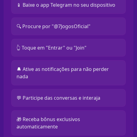
📱 Baixe o app Telegram no seu dispositivo
🔍 Procure por "@7JogosOficial"
👆 Toque em "Entrar" ou "Join"
🔔 Ative as notificações para não perder
nada
💬 Participe das conversas e interaja
🎁 Receba bônus exclusivos
automaticamente