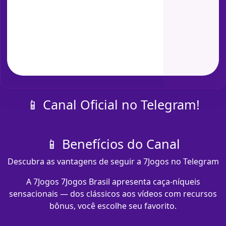
📱 Canal Oficial no Telegram!
📱 Benefícios do Canal
Descubra as vantagens de seguir a 7Jogos no Telegram
A 7Jogos 7Jogos Brasil apresenta caça-níqueis
sensacionais — dos clássicos aos vídeos com recursos
bônus, você escolhe seu favorito.