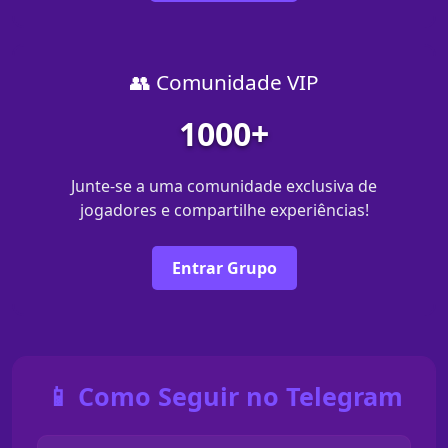
👥 Comunidade VIP
1000+
Junte-se a uma comunidade exclusiva de
jogadores e compartilhe experiências!
Entrar Grupo
📱 Como Seguir no Telegram