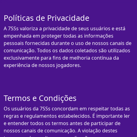
Políticas de Privacidade
A 7SSs valoriza a privacidade de seus usuários e está
empenhada em proteger todas as informações
pessoais fornecidas durante o uso de nossos canais de
comunicação. Todos os dados coletados são utilizados
exclusivamente para fins de melhoria contínua da
experiência de nossos jogadores.
Termos e Condições
Os usuários da 7SSs concordam em respeitar todas as
regras e regulamentos estabelecidos. É importante ler
e entender todos os termos antes de participar de
nossos canais de comunicação. A violação destes