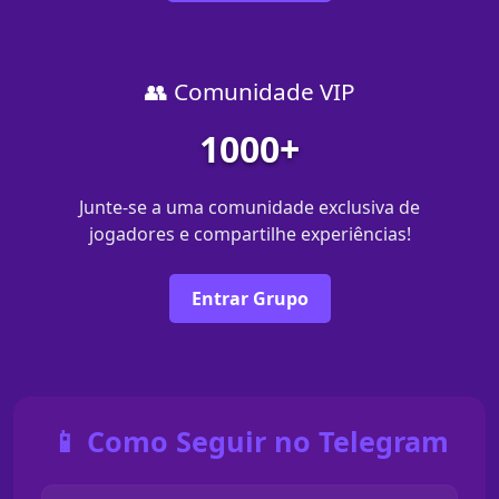
👥 Comunidade VIP
1000+
Junte-se a uma comunidade exclusiva de
jogadores e compartilhe experiências!
Entrar Grupo
📱 Como Seguir no Telegram