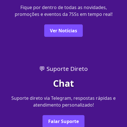
Fique por dentro de todas as novidades,
promoções e eventos da 7SSs em tempo real!
Ver Notícias
💬 Suporte Direto
Chat
Suporte direto via Telegram, respostas rápidas e
atendimento personalizado!
Falar Suporte